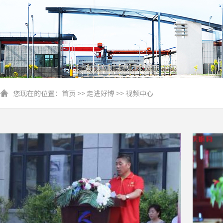
您现在的位置：
首页
>>
走进好博
>>
视频中心