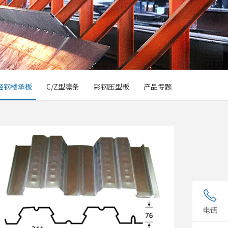
轻钢楼承板
C/Z型凛条
彩钢压型板
产品专题