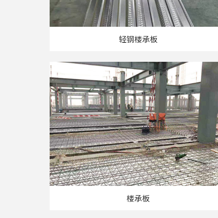
​轻钢楼承板
楼承板