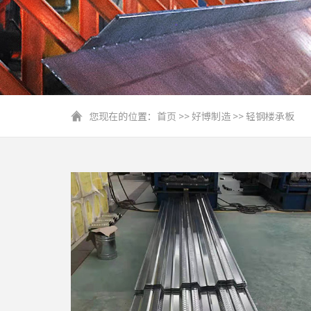
您现在的位置：
首页
>>
好博制造
>>
轻钢楼承板