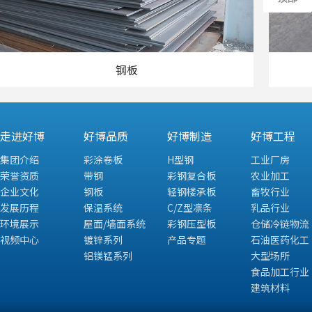
钢板
走进好博
好博品质
好博制造
好博工程
集团介绍
彩涂卷板
H型钢
工业厂房
荣誉资质
带钢
彩钢复合板
农业加工
企业文化
钢板
轻钢楼承板
畜牧行业
发展历程
保温系统
C/Z型凛条
乳品行业
环境展示
屋面/墙面系统
彩钢压型板
仓储冷链物流
视频中心
镀锌系列
产品专题
石油医药化工
铝镁锰系列
大型场所
食品加工行业
建筑材料