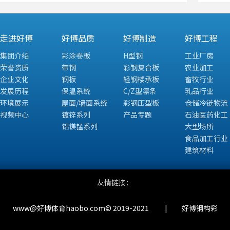
走进好博
好博品质
好博制造
好博工程
集团介绍
彩涂卷板
H型钢
工业厂房
荣誉资质
带钢
彩钢复合板
农业加工
企业文化
钢板
轻钢楼承板
畜牧行业
发展历程
保温系统
C/Z型凛条
乳品行业
环境展示
屋面/墙面系统
彩钢压型板
仓储冷链物流
视频中心
镀锌系列
产品专题
石油医药化工
铝镁锰系列
大型场所
食品加工行业
建筑材料
友情链接：
www@好博体育haobo.com© 2019-2021 | 好博钢构彩