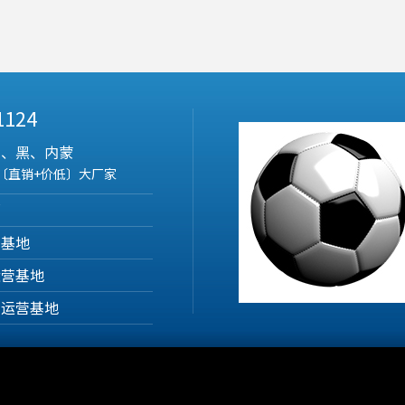
 1124
吉、黑、内蒙
〔直销+价低〕大厂家
部
营基地
运营基地
产运营基地