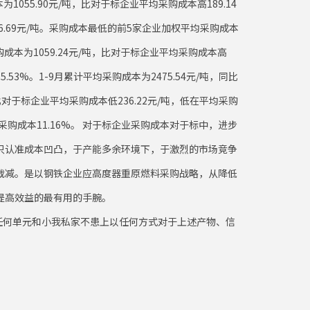
1055.90元/吨，比对于标企业平均采购成本高189.14
886.69元/吨。采购成本最低的前5家企业加权平均采购成本
购成本为1059.24元/吨，比对于标企业平均采购成本高
5.53%。1-9月累计平均采购成本为2475.54元/吨，同比
，比对于标企业平均采购成本低236.22元/吨，低在平均采购
均采购成本11.16%。 对于标企业采购成本对于标中，进步
只认准成本凹凸，于产能多余环境下，于激烈的市场竞争
裁减。是以钢铁企业应高度器重原燃料采购战略，从降低
提高效益的最有用的手腕。
任何单元和小我私家不患上以任何方式对于上述产物、信