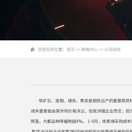
您现在的位置：
首页
>>
新闻中心
>>
公司动态
铁矿石、废钢、煤炭、焦炭是钢铁出产的重要原燃
成本重要是由其市场价格决议，但就详细企业而言，因为
降落，大都品种降幅跨越4%。 1-9月，炼焦煤采购成本同
焦煤 对于标企业炼焦煤9月份加权平均折算成干基的采购成本为