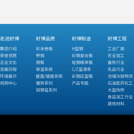
走进好博
好博品质
好博制造
好博工程
集团介绍
彩涂卷板
H型钢
工业厂房
荣誉资质
带钢
彩钢复合板
农业加工
企业文化
钢板
轻钢楼承板
畜牧行业
发展历程
保温系统
C/Z型凛条
乳品行业
环境展示
屋面/墙面系统
彩钢压型板
仓储冷链物流
视频中心
镀锌系列
产品专题
石油医药化工
铝镁锰系列
大型场所
食品加工行业
建筑材料